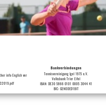
Bankverbindungen
Tennisvereinigung Igel 1975 e.V.
her info English version.pdf
Volksbank Trier Eifel
032019.pdf
IBAN: DE30 5866 0101 0005 3044 41
BIC: GENODED1BIT